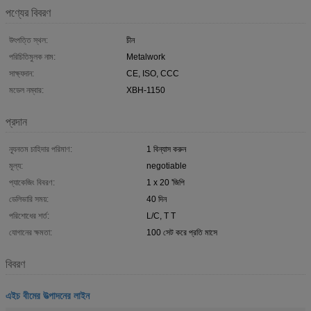
পণ্যের বিবরণ
উৎপত্তি স্থল:
চীন
পরিচিতিমুলক নাম:
Metalwork
সাক্ষ্যদান:
CE, ISO, CCC
মডেল নম্বার:
XBH-1150
প্রদান
ন্যূনতম চাহিদার পরিমাণ:
1 বিন্যাস করুন
মূল্য:
negotiable
প্যাকেজিং বিবরণ:
1 x 20 'জিপি
ডেলিভারি সময়:
40 দিন
পরিশোধের শর্ত:
L/C, T T
যোগানের ক্ষমতা:
100 সেট করে প্রতি মাসে
বিবরণ
এইচ বীমের উত্পাদনের লাইন