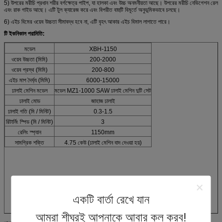
5) উপরের মরীচি প্রধান শরীর বর্গক্ষেত্র পাইপ, যা হালকা এবং উচ্চ অনমনীয়তা আছে।
উপরের মরীচি নেভিগেশন রেল
এবং রাক গাইড আছে।
এটি টুল ক্যারেজ করে এবং বিপরীত বাহুটি বিমূর্তে অনুভূমিকভাবে চলছে।
6) এইচ বিমের ওয়েব উচ্চতা সীমাবদ্ধ হবে না, এটি বৃহৎ আকার এইচ বিমাল লাগাতে পারে।
টি
ইকনিকাল পরামিতি:
মডেল
XBH-1150
ওয়েব উচ্চতা (মিমি)
200-2000
ওয়েব প্রস্থ (মিমি)
200-800
এইচ মাপ দৈর্ঘ্য (মিমি)
6000-15000
ঢালাই মেশিন মডেল
মডেল MZ1-1000 SAW ঢালাই মেশিন দুটি সেট
ঢালাই মোড
জাহাজ ঢালাই
ঢালাই গতি (মি / মিনিট)
0.3-1.5
রিটার্নিং স্পিড (মি / মিনিট)
3
রেলিং স্প্যান
1150mm
সামগ্রিক শক্তি
4.75 কেউ (ঢালাই মেশিন বাদ দেওয়া হয়)
একটি বার্তা রেখে যান
আমরা শীঘ্রই আপনাকে আবার কল করব!