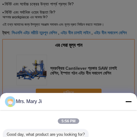
মিনিট এবং সর্বোচ্চ চক্রের উন্নত পার্শ্ব প্রস্থ কি?
•
মিনিট এবং সর্বাধিক ওয়েব উচ্চতা কি?
•
আপনার workpiece এর আকার কি?
এই তথ্য আমাদের জন্য উপযুক্ত সরঞ্জাম সমাধান এবং মূল্য দ্রুত নির্বাচন করতে সহায়ক।
সিএনসি এইচ মরীচি তুরপুন মেশিন
এইচ বীম ঢালাই লাইন
এইচ বীম সমাবেশ মেশিন
ট্যাগ:
,
,
এর সেরা মূল্য পান
স্বয়ংক্রিয় Cantilever প্রকার SAW ঢালাই
মেশিন, ইস্পাত গঠন এইচ বীম সমাবেশ মেশিন
চালিয়ে
Mrs. Mary Ji
এইচ বীমের উত্পাদনের লাইন
অধিক
5:56 PM
Good day, what product are you looking for?