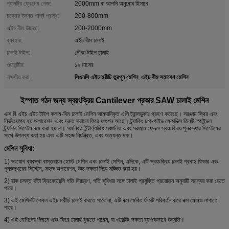
গ্যানট্রি ফ্রেমের গেজ:
2000mm বা আপনি অনুরোধ হিসাবে
চক্রের উন্নত পার্শ্ব প্রস্থ:
200-800mm
এইচ বীম উচ্চতা:
200-2000mm
ব্যবহার:
এইচ বীম ঢালাই
ঢালাই টাইপ:
নৌকা টাইপ ঢালাই
ওয়ারান্টীর:
১২ মাসের
সিএনসি এইচ মরীচি তুরপুন মেশিন
এইচ বীম সমাবেশ মেশিন
লক্ষণীয় করা:
,
ইস্পাত গঠন জন্য স্বয়ংক্রিয় Cantilever প্রকার SAW ঢালাই মেশিন
এক্স বি এইচ এইচ টাইপ কলাম-বিম ঢালাই মেশিন আমদানিকৃত এসি ট্রান্সডুকার গ্রহণ করেছে।
সরঞ্জাম স্থির এবং
নির্ভরযোগ্য হয় অপারেশন, এবং দ্রুত সরানো ফিরে ফাংশন আছে। ট্র্যাকিং চাপ-গাইড মেকানিক্স তিনটি স্পাইন্ডল
ট্র্যাকিং সিস্টেম ভঙ্গ করা হয় না। সমন্বিত ইন্টার্ল্যাকিং সঞ্চালিত এবং সরঞ্জাম ফ্লেক্স স্বয়ংক্রিয় পুনরুদ্ধার সিস্টেমের
সাথে উপলব্ধ করা হয় এবং এটি সহজ নিয়ন্ত্রিত, এবং অত্যন্ত দক্ষ।
মেশিন সুবিধা:
1) সংযোগ ব্যবস্থা বাস্তবায়ন হোস্ট মেশিন এবং ঢালাই মেশিন, এদিকে, এটি স্বয়ংক্রিয় ঢালাই প্রবাহ ফিডার এবং
পুনরুদ্ধারের সিস্টেম, সহজ অপারেশন, উচ্চ দক্ষতা দিয়ে সজ্জিত করা হয়।
2) রাক চলন্ত হাঁটা ফ্রিকোয়েন্সি গতি নিয়ন্ত্রণ, গতি সুবিধার সঙ্গে ঢালাই প্রযুক্তি প্রয়োজন অনুযায়ী সমন্বয় করা যেতে
পারে।
3) এই মেশিনটি কেবল এইচ মরীচি ঢালাই করতে পারে না, এটি বক্স মেকিং র্যাকটি পরিবর্তন করে বক্স মোমও লাগাতে
পারে।
4) এই মেশিনের পিছনে এবং ফিরে ঢালাই বুঝতে পারেন, যা ওয়েল্ডিং দক্ষতা ব্যাপকভাবে উন্নতি।