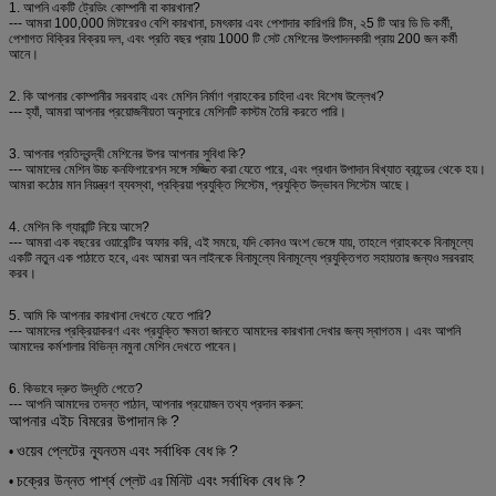
1. আপনি একটি ট্রেডিং কোম্পানী বা কারখানা?
--- আমরা 100,000 মিটারেরও বেশি কারখানা, চমৎকার এবং পেশাদার কারিগরি টিম, ২5 টি আর ডি ডি কর্মী,
পেশাগত বিক্রির বিক্রয় দল, এবং প্রতি বছর প্রায় 1000 টি সেট মেশিনের উৎপাদনকারী প্রায় 200 জন কর্মী
আনে।
2. কি আপনার কোম্পানীর সরবরাহ এবং মেশিন নির্মাণ গ্রাহকের চাহিদা এবং বিশেষ উল্লেখ?
--- হ্যাঁ, আমরা আপনার প্রয়োজনীয়তা অনুসারে মেশিনটি কাস্টম তৈরি করতে পারি।
3. আপনার প্রতিদ্বন্দ্বী মেশিনের উপর আপনার সুবিধা কি?
--- আমাদের মেশিন উচ্চ কনফিগারেশন সঙ্গে সজ্জিত করা যেতে পারে, এবং প্রধান উপাদান বিখ্যাত ব্রান্ডের থেকে হয়।
আমরা কঠোর মান নিয়ন্ত্রণ ব্যবস্থা, প্রক্রিয়া প্রযুক্তি সিস্টেম, প্রযুক্তি উদ্ভাবন সিস্টেম আছে।
4. মেশিন কি গ্যারান্টি নিয়ে আসে?
--- আমরা এক বছরের ওয়ারেন্টির অফার করি, এই সময়ে, যদি কোনও অংশ ভেঙ্গে যায়, তাহলে গ্রাহককে বিনামূল্যে
একটি নতুন এক পাঠাতে হবে, এবং আমরা অন লাইনকে বিনামূল্যে বিনামূল্যে প্রযুক্তিগত সহায়তার জন্যও সরবরাহ
করব।
5. আমি কি আপনার কারখানা দেখতে যেতে পারি?
--- আমাদের প্রক্রিয়াকরণ এবং প্রযুক্তি ক্ষমতা জানতে আমাদের কারখানা দেখার জন্য স্বাগতম।
এবং আপনি
আমাদের কর্মশালার বিভিন্ন নমুনা মেশিন দেখতে পাবেন।
6. কিভাবে দ্রুত উদ্ধৃতি পেতে?
--- আপনি আমাদের তদন্ত পাঠান, আপনার প্রয়োজন তথ্য প্রদান করুন:
আপনার এইচ বিমরের উপাদান
?
কি
ওয়েব প্লেটের ন্যূনতম এবং সর্বাধিক বেধ
?
•
কি
চক্রের উন্নত পার্শ্ব প্লেট
মিনিট এবং সর্বাধিক বেধ
?
•
এর
কি