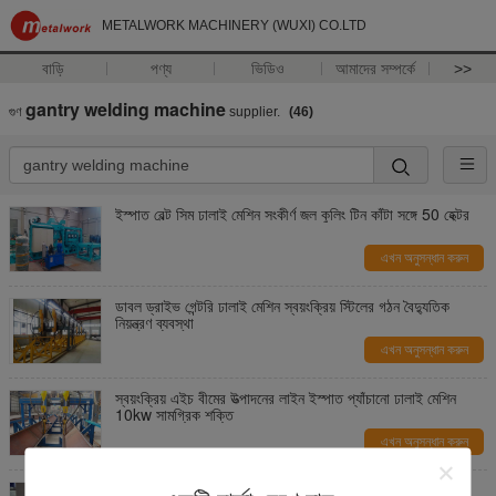
METALWORK MACHINERY (WUXI) CO.LTD
বাড়ি
পণ্য
ভিডিও
আমাদের সম্পর্কে
>>
gantry welding machine
গুণ
supplier.
(46)
ইস্পাত বেল্ট সিম ঢালাই মেশিন সংকীর্ণ জল কুলিং টিন কাঁটা সঙ্গে 50 হেক্টর
এখন অনুসন্ধান করুন
ডাবল ড্রাইভ গেন্টরি ঢালাই মেশিন স্বয়ংক্রিয় স্টিলের গঠন বৈদ্যুতিক
নিয়ন্ত্রণ ব্যবস্থা
এখন অনুসন্ধান করুন
স্বয়ংক্রিয় এইচ বীমের উত্পাদনের লাইন ইস্পাত প্যাঁচানো ঢালাই মেশিন
10kw সামগ্রিক শক্তি
এখন অনুসন্ধান করুন
CO2 ওয়েল্ডিং কাস্টম তৈরি মেশিন ইস্পাত আয়তক্ষেত্রাকার টিউব জন্য