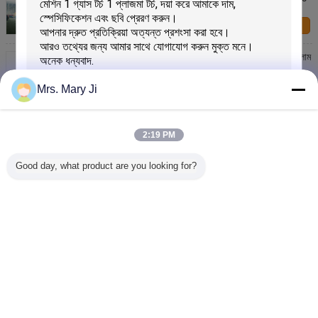
কাটন সিস্টেম স্টেশন
আমাদের সাথে
যোগাযোগ করুন
মোটরগাড়ি শরীরের অংশ রোবোটিক্স কাটন সিস্টেম শিল্পকৌশল 6 এক্সার্স প্লাম
উৎস সঙ্গে
আমাদের সাথে
Mrs. Mary Ji
যোগাযোগ করুন
স্টেইনলেস স্টীল টিউব প্লেট 300W মাল্টি ডাইরেক্টরি জন্য 3D ফাইবার
লেজার রোবট কাটন সিস্টেম
2:19 PM
আমাদের সাথে
যোগাযোগ করুন
Good day, what product are you looking for?
উচ্চ পারফরমেন্স শিল্পকৌশল প্লাসমা কর্তনকারী, মেটাল পণ্য রোবোটিক
প্লাসমা কর্তনকারী
আমাদের সাথে
জমা দিন
যোগাযোগ করুন
ভাষা পরিবর্তন করুন
Bengali