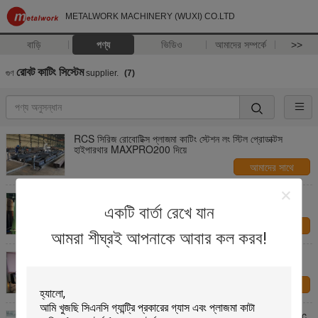
METALWORK MACHINERY (WUXI) CO.LTD
বাড়ি
পণ্য
ভিডিও
আমাদের সম্পর্কে
>>
রোবট কাটিং সিস্টেম
গুণ
supplier.
(7)
RCS সিরিজ রোবোটিক্স প্লাজমা কাটিং স্টেশন লং স্টিল প্রোডাক্টস
হাইপারথার MAXPRO200 দিয়ে
আমাদের সাথে
যোগাযোগ করুন
প্লাস্টিকের শিখা সঙ্গে ইস্পাত ডিশ শেষ জন্য স্বয়ংক্রিয় রোবট কাটন
সিস্টেম স্টেশন
একটি বার্তা রেখে যান
আমাদের সাথে
আমরা শীঘ্রই আপনাকে আবার কল করব!
যোগাযোগ করুন
পাতলা পুরুত্ব স্টেইনলেস স্টীল পণ্য কাস্টমাইজড রঙ জন্য রোবট কাটন
সিস্টেম
আমাদের সাথে
যোগাযোগ করুন
ফ্লোর সিলিং জন্য ইস্পাত তেল জ্বালানীর ট্যাংক জন্য প্লাজমা Robotic