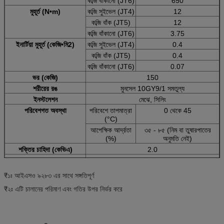
কব্জি বাঁকানো (JT6)
650
মুহূর্ত (N•m)
কব্জি সুইভেল (JT4)
12
কব্জি বাঁক (JT5)
12
কব্জি বাঁকানো (JT6)
3.75
ইনার্টিয়া মুহূর্ত (কেজি•মি2)
কব্জি সুইভেল (JT4)
0.4
কব্জি বাঁক (JT5)
0.4
কব্জি বাঁকানো (JT6)
0.07
ভর (কেজি)
150
শরীরের রঙ
মুনসেল 10GY9/1 সমতুল্য
ইনস্টলেশন
মেঝে, সিলিং
পরিবেশগত অবস্থা
পরিবেশে তাপমাত্রা
0 থেকে 45
(°C)
আপেক্ষিক আর্দ্রতা
৩৫ - ৮৫ (নিম বা তুষারপাতের
(%)
অনুমতি নেই)
শক্তির চাহিদা (কেভিএ)
2.0
সুরক্ষার মাত্রা
আইপি ৬৫
কন্ট্রোলার
আমেরিকা
E01
₹১ঃ আইএসও ৯২৮৩ এর সাথে সঙ্গতিপূর্ণ
ইউরোপ
₹২ঃ এটি চালানের পরিমাণ এবং গতির উপর নির্ভর করে
জাপান ও এশিয়া