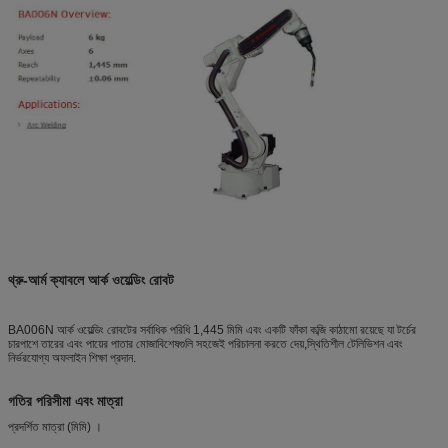
থ্রু-আর্ম ক্যাব
লে আর্ক ওয়েল্ডিং রোবট
BA006N আর্ক ওয়েল্ডিং রোবটের সর্বাধিক পরিধি 1,445 মিমি এবং একটি ফাঁকা কব্জি কাঠামো রয়েছে যা টর্চের
চারপাশে তারের এবং পায়ের পাতার মোজাবিশেষগুলি সহজেই পরিচালনা করতে দেয়,স্থিতিশীল টেলিভিশন এবং
নির্ভরযোগ্য অফলাইন শিক্ষা প্রদান.
গতির পরিসীমা এবং মাত্রা
প্রদর্শিত মাত্রা (মিমি) ।