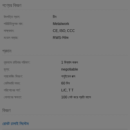
পণ্যের বিবরণ
উৎপত্তি স্থল:
চীন
পরিচিতিমুলক নাম:
Metalwork
সাক্ষ্যদান:
CE, ISO, CCC
মডেল নম্বার:
RWS-সিরিজ
প্রদান
ন্যূনতম চাহিদার পরিমাণ:
1 বিন্যাস করুন
মূল্য:
negotiable
প্যাকেজিং বিবরণ:
পলুইডেন বক্স
ডেলিভারি সময়:
60 দিন
পরিশোধের শর্ত:
L/C, T T
যোগানের ক্ষমতা:
100 সেট করে প্রতি মাসে
বিবরণ
রোবট ঢালাই সিস্টেম