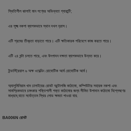
স্থিতিশীল ঝালাই মান পণ্যের অভিন্নতা গ্যারান্টি;
এর সূক্ষ্ম নকশা ব্যাপকভাবে স্থান দখল হ্রাস।
এটি শ্রমের তীব্রতা বাড়াতে পারে। এটি ক্ষতিকারক পরিবেশে কাজ করতে পারে।
এটি ২৪ ঘন্টা চলতে পারে, এবং উৎপাদন দক্ষতা ব্যাপকভাবে উন্নত করে।
ইন্ডাস্ট্রিয়াল ৬ অক্ষ ওয়েল্ডিং রোবোটিক আর্ম রোবোটিক আর্ম।
অ্যালুমিনিয়াম খাদ ঢালাইয়ের রোবট অন্টোলজি কাঠামো, কম্পিউটার সহায়ক নকশা এবং
সামগ্রিকভাবে চমৎকার শক্তিশালী শক্ত কাঠামোর জন্য সীমিত উপাদান কাঠামো বিশ্লেষণের
মাধ্যমে,যাতে সর্বোত্তম স্থির লোড ক্ষমতা পাওয়া যায়.
BA006N রোবট