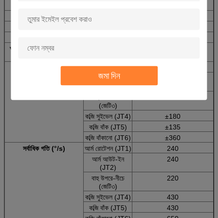
প্রকার
আর্কাইভযুক্ত রোবট
স্বাধীনতার মাত্রা
6
সর্বাধিক. পয়ল্ড (কেজি)
6
সর্বাধিক। প্রসারিত (মিমি)
1,445
অবস্থানগত পুনরাবৃত্তিযোগ্যতা
±0.06
(মিমি) ₹১
গতির পরিসীমা (°)
আর্ম রোটেশন (JT1)
±165
জমা দিন
আর্ম আউট-ইন
+১৫০ - -৯০
(JT2)
বাহু উপরে-নীচে
+৪৫ - -১৭৫
(জেটি৩)
কব্জি সুইভেল (JT4)
±180
কব্জি বাঁক (JT5)
±135
কব্জি বাঁকানো (JT6)
±360
সর্বাধিক গতি (°/s)
আর্ম রোটেশন (JT1)
240
আর্ম আউট-ইন
240
(JT2)
বাহু উপরে-নীচে
220
(জেটি৩)
কব্জি সুইভেল (JT4)
430
কব্জি বাঁক (JT5)
430