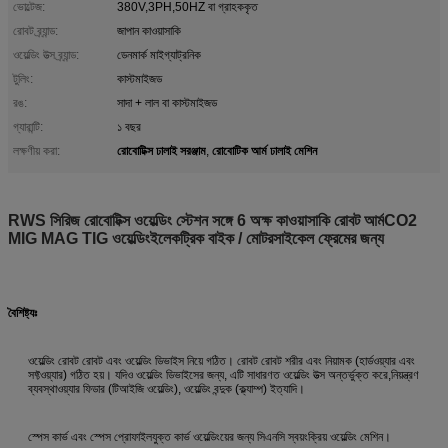
ভোল্টেজ:
380V,3PH,50HZ বা গ্রাহককৃত
রোবট ব্র্যান্ড:
জাপান কাওয়াসাকি
ওয়েল্ডিং উত্স ব্র্যান্ড:
ডেনমার্ক মাইগ্যাট্রনিক
টুলিং:
কাস্টমাইজড
রঙ:
সাদা + লাল বা কাস্টমাইজড
গ্যারান্টি:
১ বছর
রোবোটিক্স ঢালাই সরঞ্জাম
রোবোটিক আর্ম ঢালাই মেশিন
লক্ষণীয় করা:
,
RWS সিরিজ রোবোটিক্স ওয়েল্ডিং স্টেশন সঙ্গে 6 অক্ষ কাওয়াসাকি রোবট আর্ম
CO2
MIG MAG TIG ওয়েল্ডিং
ইলেকট্রিক বাইক / মোটরসাইকেল ফ্রেমের জন্য
বৈশিষ্ট্যঃ
ওয়েল্ডিং রোবট রোবট এবং ওয়েল্ডিং ডিভাইস নিয়ে গঠিত। রোবট রোবট শরীর এবং নিয়ামক (হার্ডওয়্যার এবং
সফ্টওয়্যার) গঠিত হয়। যদিও ওয়েল্ডিং ডিভাইসের জন্য, এটি সাধারণত ওয়েল্ডিং উত্স অন্তর্ভুক্ত করে,নিয়ন্ত্রণ
ব্যবস্থাওয়্যার ফিডার (টিআইজি ওয়েল্ডিং), ওয়েল্ডিং বন্দুক (ক্ল্যাম্প) ইত্যাদি।
স্পেস কার্ভ এবং স্পেস প্রোফাইলযুক্ত কার্ভ ওয়েল্ডিংয়ের জন্য সিএনসি স্বয়ংক্রিয় ওয়েল্ডিং মেশিন।